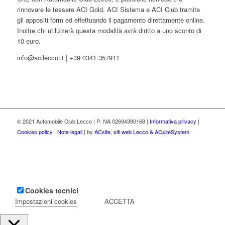
rinnovare le tessere ACI Gold, ACI Sistema e ACI Club tramite
gli appositi form ed effettuando il pagamento direttamente online.
Inoltre chi utilizzerà questa modalità avrà diritto a uno sconto di
10 euro.
info@acilecco.it | +39 0341.357911
© 2021 Automobile Club Lecco | P. IVA 02694390168 |
Informativa privacy
|
Cookies policy
|
Note legali
| by
ACsite, siti web Lecco & ACsiteSystem
Il presente sito web utilizza cookies tecnici necessari al suo
funzionamento.
Clicca qui per visionare la cookie policy completa.
Cookies tecnici
Impostazioni cookies
ACCETTA