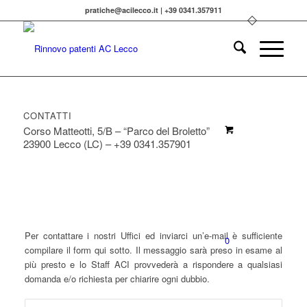
pratiche@acilecco.it | +39 0341.357911
CONTATTI
Corso Matteotti, 5/B – “Parco del Broletto”
23900 Lecco (LC) – +39 0341.357901
Per contattare i nostri Uffici ed inviarci un’e-mail è sufficiente
0
compilare il form qui sotto. Il messaggio sarà preso in esame al
più presto e lo Staff ACI provvederà a rispondere a qualsiasi
domanda e/o richiesta per chiarire ogni dubbio.